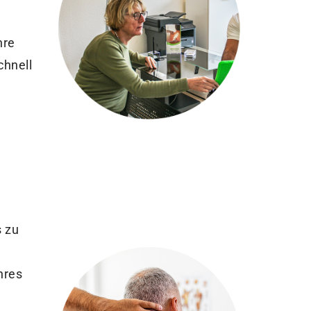
hre
chnell
s zu
hres