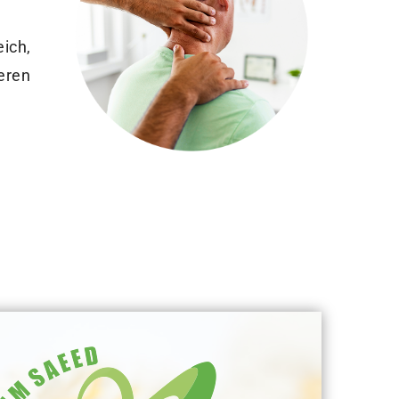
ich,
eren