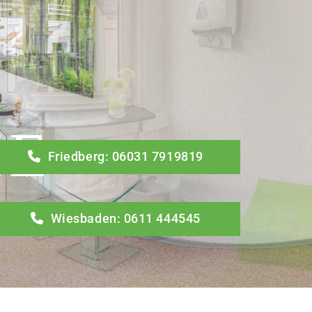
IE
Friedberg: 06031 7919819
Wiesbaden:
0611 444545