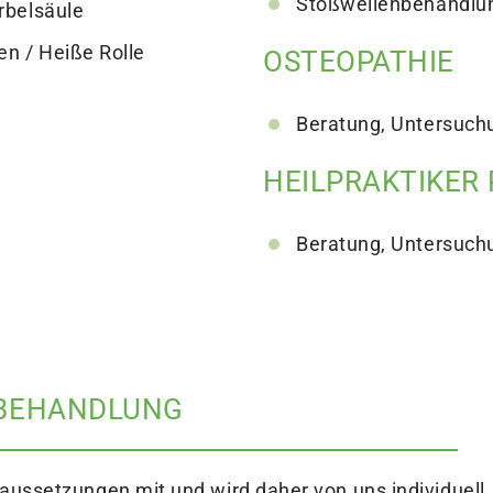
Stoßwellenbehandlu
rbelsäule
n / Heiße Rolle
OSTEOPATHIE
Beratung, Untersuch
HEILPRAKTIKER
Beratung, Untersuch
 BEHANDLUNG
raussetzungen mit und wird daher von uns individuell